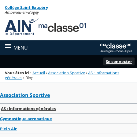
Panneau de gestion des cookies
Collège Saint-Exupéry
Menu de la rubrique
Contenu
Ambérieu-en-Bugey
MENU
Se connecter
Vous êtes ici :
Accueil
›
Association Sportive
›
AS : Informations
générales
›
Blog
Association Sportive
AS : Informations générales
Gymnastique acrobatique
Plein Air