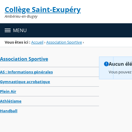
Panneau de gestion des cookies
Collège Saint-Exupéry
Menu de la rubrique
Contenu
Ambérieu-en-Bugey
MENU
Vous êtes ici :
Accueil
›
Association Sportive
›
Association Sportive
Aucun élém
AS : Informations générales
Vous pouvez 
Gymnastique acrobatique
Plein Air
Athlétisme
Handball