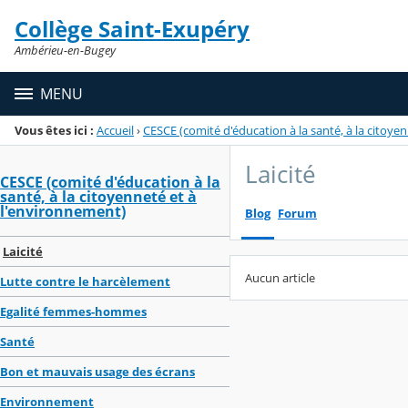
Panneau de gestion des cookies
Collège Saint-Exupéry
Menu de la rubrique
Contenu
Ambérieu-en-Bugey
MENU
Vous êtes ici :
Accueil
›
CESCE (comité d'éducation à la santé, à la citoye
Laicité
CESCE (comité d'éducation à la
santé, à la citoyenneté et à
l'environnement)
Blog
Forum
Laicité
Aucun article
Lutte contre le harcèlement
Egalité femmes-hommes
Santé
Bon et mauvais usage des écrans
Environnement