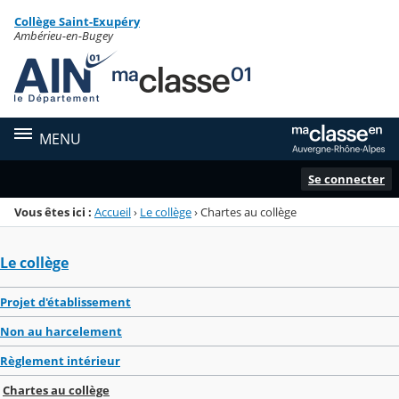
Panneau de gestion des cookies
Collège Saint-Exupéry
Menu de la rubrique
Contenu
Ambérieu-en-Bugey
MENU
Se connecter
Vous êtes ici :
Accueil
›
Le collège
›
Chartes au collège
Le collège
Projet d'établissement
Non au harcelement
Règlement intérieur
Chartes au collège