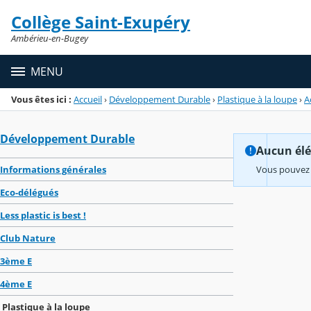
Panneau de gestion des cookies
Collège Saint-Exupéry
Menu de la rubrique
Contenu
Ambérieu-en-Bugey
MENU
Vous êtes ici :
Accueil
›
Développement Durable
›
Plastique à la loupe
›
A
Développement Durable
Aucun élém
Informations générales
Vous pouvez 
Eco-délégués
Less plastic is best !
Club Nature
3ème E
4ème E
Plastique à la loupe