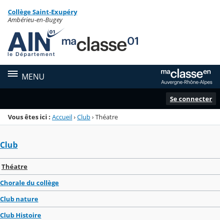
Panneau de gestion des cookies
Collège Saint-Exupéry
Menu de la rubrique
Contenu
Ambérieu-en-Bugey
MENU
Se connecter
Vous êtes ici :
Accueil
›
Club
›
Théatre
Club
Théatre
Chorale du collège
Club nature
Club Histoire