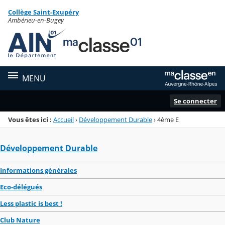
Panneau de gestion des cookies
Collège Saint-Exupéry
Menu de la rubrique
Contenu
Ambérieu-en-Bugey
MENU
Se connecter
Vous êtes ici :
Accueil
›
Développement Durable
›
4ème E
Développement Durable
Informations générales
Eco-délégués
Less plastic is best !
Club Nature