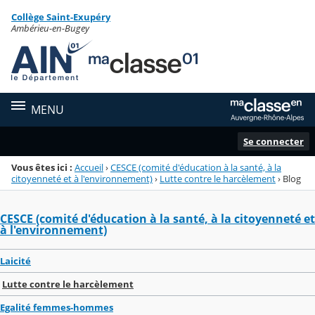
Panneau de gestion des cookies
Collège Saint-Exupéry
Menu de la rubrique
Contenu
Ambérieu-en-Bugey
MENU
Se connecter
Vous êtes ici :
Accueil
›
CESCE (comité d'éducation à la santé, à la
citoyenneté et à l'environnement)
›
Lutte contre le harcèlement
›
Blog
CESCE (comité d'éducation à la santé, à la citoyenneté et
à l'environnement)
Laicité
Lutte contre le harcèlement
Egalité femmes-hommes