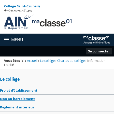
Panneau de gestion des cookies
Collège Saint-Exupéry
Menu de la rubrique
Contenu
Ambérieu-en-Bugey
MENU
Se connecter
Vous êtes ici :
Accueil
›
Le collège
›
Chartes au collège
›
Information
Laïcité
Le collège
Projet d'établissement
Non au harcelement
Règlement intérieur