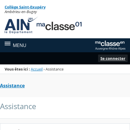
Panneau de gestion des cookies
Collège Saint-Exupéry
Menu de la rubrique
Contenu
Ambérieu-en-Bugey
MENU
Se connecter
Vous êtes ici :
Accueil
›
Assistance
Assistance
Assistance