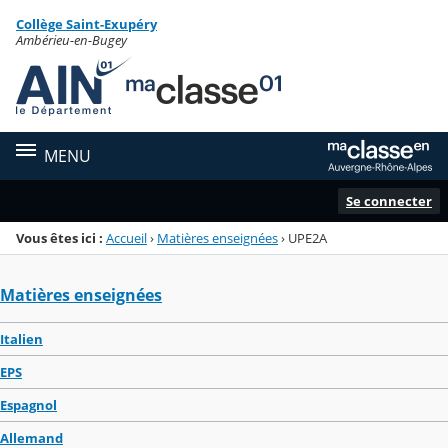
Panneau de gestion des cookies
Collège Saint-Exupéry
Menu de la rubrique
Contenu
Ambérieu-en-Bugey
MENU
Se connecter
Vous êtes ici :
Accueil
›
Matières enseignées
›
UPE2A
Matières enseignées
Italien
EPS
Espagnol
Allemand