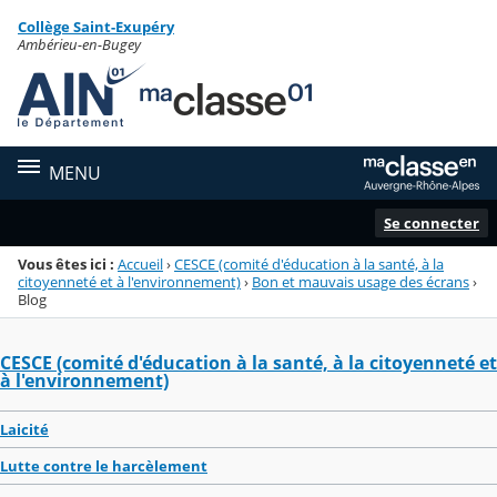
Panneau de gestion des cookies
Collège Saint-Exupéry
Menu de la rubrique
Contenu
Ambérieu-en-Bugey
MENU
Se connecter
Vous êtes ici :
Accueil
›
CESCE (comité d'éducation à la santé, à la
citoyenneté et à l'environnement)
›
Bon et mauvais usage des écrans
›
Blog
CESCE (comité d'éducation à la santé, à la citoyenneté et
à l'environnement)
Laicité
Lutte contre le harcèlement