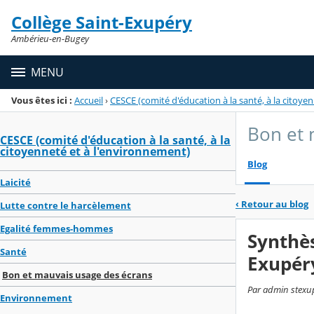
Panneau de gestion des cookies
Collège Saint-Exupéry
Menu de la rubrique
Contenu
Ambérieu-en-Bugey
MENU
Vous êtes ici :
Accueil
›
CESCE (comité d'éducation à la santé, à la citoye
Bon et 
CESCE (comité d'éducation à la santé, à la
citoyenneté et à l'environnement)
Blog
Laicité
‹
Retour au blog
Lutte contre le harcèlement
Egalité femmes-hommes
Synthès
Santé
Exupér
Bon et mauvais usage des écrans
Par admin stexup
Environnement