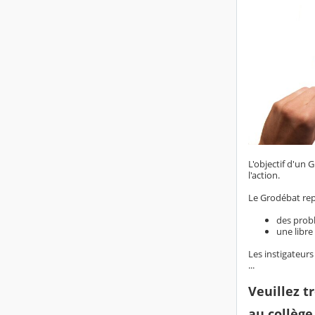
L'objectif d'un 
l'action.
Le Grodébat rep
des prob
une libre
Les instigateur
...
Veuillez t
au collège