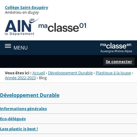
Panneau de gestion des cookies
Collège Saint-Exupéry
Menu de la rubrique
Contenu
Ambérieu-en-Bugey
MENU
Se connecter
Vous êtes ici :
Accueil
›
Développement Durable
›
Plastique à la loupe
›
Année 2022-2023
›
Blog
Développement Durable
Informations générales
Eco-délégués
Less plastic is best !