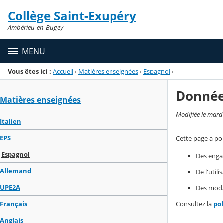
Panneau de gestion des cookies
Collège Saint-Exupéry
Menu de la rubrique
Contenu
Ambérieu-en-Bugey
MENU
Vous êtes ici :
Accueil
›
Matières enseignées
›
Espagnol
›
Donnée
Matières enseignées
Modifiée le mard
Italien
EPS
Cette page a pou
Espagnol
Des enga
Allemand
De l'util
UPE2A
Des modal
Consultez la
po
Français
Anglais