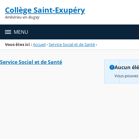
Panneau de gestion des cookies
Collège Saint-Exupéry
Menu de la rubrique
Contenu
Ambérieu-en-Bugey
MENU
Vous êtes ici :
Accueil
›
Service Social et de Santé
›
Service Social et de Santé
Aucun élém
Vous pouvez 