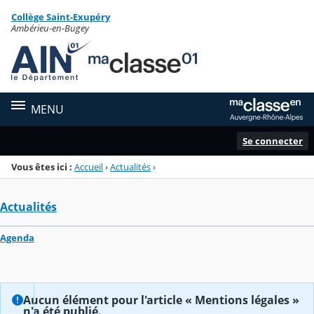
Panneau de gestion des cookies
Collège Saint-Exupéry
Menu de la rubrique
Contenu
Ambérieu-en-Bugey
MENU
Se connecter
Vous êtes ici :
Accueil
›
Actualités
›
Actualités
Agenda
Aucun élément pour l'article « Mentions légales »
n'a été publié.