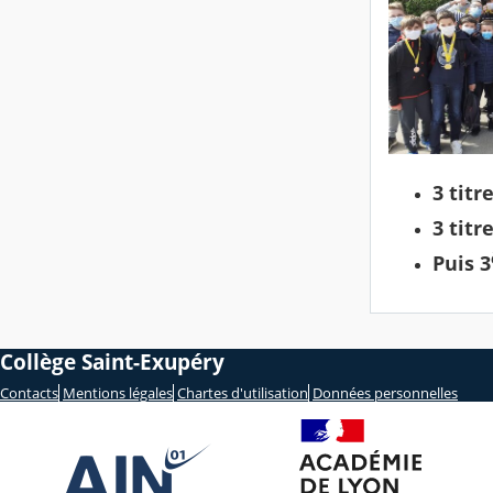
3 tit
3 tit
Puis 3
Collège Saint-Exupéry
Contacts
Mentions légales
Chartes d'utilisation
Données personnelles