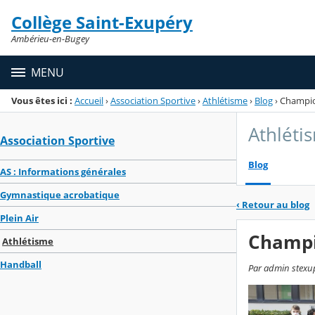
Panneau de gestion des cookies
Collège Saint-Exupéry
Menu de la rubrique
Contenu
Ambérieu-en-Bugey
MENU
Vous êtes ici :
Accueil
›
Association Sportive
›
Athlétisme
›
Blog
›
Champio
Athléti
Association Sportive
Blog
AS : Informations générales
Gymnastique acrobatique
‹
Retour au blog
Plein Air
Champi
Athlétisme
Handball
Par admin stexup