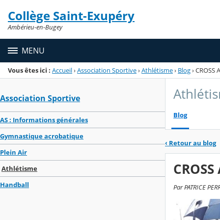
Panneau de gestion des cookies
Collège Saint-Exupéry
Menu de la rubrique
Contenu
Ambérieu-en-Bugey
MENU
Vous êtes ici :
Accueil
›
Association Sportive
›
Athlétisme
›
Blog
›
CROSS 
Athléti
Association Sportive
Blog
AS : Informations générales
Gymnastique acrobatique
‹
Retour au blog
Plein Air
CROSS
Athlétisme
Handball
Par PATRICE PERR