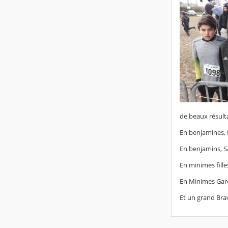
de beaux résulta
En benjamines, L
En benjamins, S
En minimes fill
En Minimes Garç
Et un grand Bra