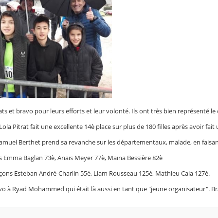
ts et bravo pour leurs efforts et leur volonté. Ils ont très bien représenté l
ola Pitrat fait une excellente 14è place sur plus de 180 filles après avoir fa
amuel Berthet prend sa revanche sur les départementaux, malade, en faisant c
es Emma Baglan 73è, Anaïs Meyer 77è, Maïna Bessière 82è
ons Esteban André-Charlin 55è, Liam Rousseau 125è, Mathieu Cala 127è.
vo à Ryad Mohammed qui était là aussi en tant que "jeune organisateur". Bra