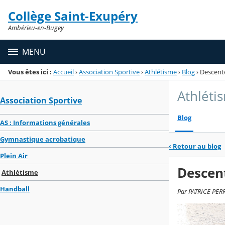
Panneau de gestion des cookies
Collège Saint-Exupéry
Menu de la rubrique
Contenu
Ambérieu-en-Bugey
MENU
Vous êtes ici :
Accueil
›
Association Sportive
›
Athlétisme
›
Blog
›
Descent
Athléti
Association Sportive
Blog
AS : Informations générales
Gymnastique acrobatique
‹
Retour au blog
Plein Air
Descen
Athlétisme
Handball
Par PATRICE PERR