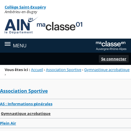
Panneau de gestion des cookies
Collège Saint-Exupéry
Menu de la rubrique
Contenu
Ambérieu-en-Bugey
MENU
Se connecter
Vous êtes ici :
Accueil
›
Association Sportive
›
Gymnastique acrobatique
›
Association Sportive
AS : Informations générales
Gymnastique acrobatique
Plein Air