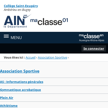
Panneau de gestion des cookies
Collège Saint-Exupéry
Menu de la rubrique
Contenu
Ambérieu-en-Bugey
MENU
Se connecter
Vous êtes ici :
Accueil
›
Association Sportive
›
Association Sportive
AS : Informations générales
Gymnastique acrobatique
Plein Air
Athlétisme