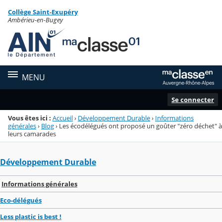
Panneau de gestion des cookies
Collège Saint-Exupéry
Menu de la rubrique
Contenu
Ambérieu-en-Bugey
MENU
Se connecter
Vous êtes ici :
Accueil
›
Développement Durable
›
Informations
générales
›
Blog
›
Les écodélégués ont proposé un goûter "zéro déchet" à
leurs camarades
Développement Durable
Informations générales
Eco-délégués
Less plastic is best !