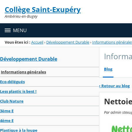
Panneau de gestion des cookies
Collège Saint-Exupéry
Menu de la rubrique
Contenu
Ambérieu-en-Bugey
MENU
Vous êtes ici :
Accueil
›
Développement Durable
›
Informations générale
Informa
Développement Durable
Blog
Informations générales
Eco-délégués
‹
Retour au blog
Less plastic is best !
Nettoie 
Club Nature
3ème E
Par admin stexup
4ème E
Plastique à la loupe