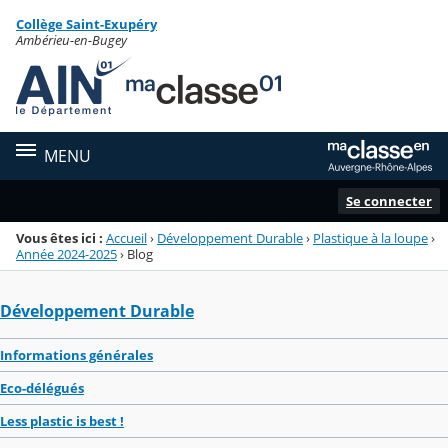
Panneau de gestion des cookies
Collège Saint-Exupéry
Menu de la rubrique
Contenu
Ambérieu-en-Bugey
MENU
Se connecter
Vous êtes ici :
Accueil
›
Développement Durable
›
Plastique à la loupe
›
Année 2024-2025
›
Blog
Développement Durable
Informations générales
Eco-délégués
Less plastic is best !