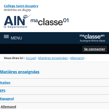
Panneau de gestion des cookies
Collège Saint-Exupéry
Menu de la rubrique
Contenu
Ambérieu-en-Bugey
MENU
Se connecter
Vous êtes ici :
Accueil
›
Matières enseignées
›
Allemand
›
Matières enseignées
Italien
EPS
Espagnol
Allemand