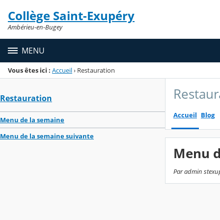
Panneau de gestion des cookies
Collège Saint-Exupéry
Menu de la rubrique
Contenu
Ambérieu-en-Bugey
MENU
Vous êtes ici :
Accueil
›
Restauration
Restaur
Restauration
Accueil
Blog
Menu de la semaine
Menu de la semaine suivante
Menu du
Par admin stexup