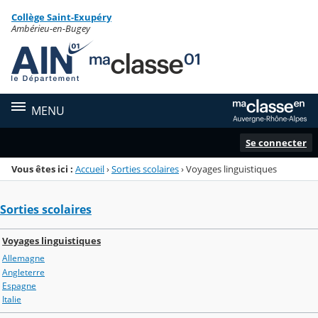
Panneau de gestion des cookies
Collège Saint-Exupéry
Menu de la rubrique
Contenu
Ambérieu-en-Bugey
MENU
Se connecter
Vous êtes ici :
Accueil
›
Sorties scolaires
›
Voyages linguistiques
Sorties scolaires
Voyages linguistiques
Allemagne
Angleterre
Espagne
Italie