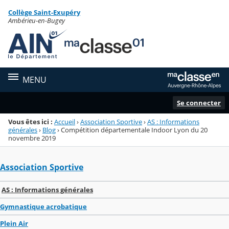
Panneau de gestion des cookies
Collège Saint-Exupéry
Menu de la rubrique
Contenu
Ambérieu-en-Bugey
MENU
Se connecter
Vous êtes ici :
Accueil
›
Association Sportive
›
AS : Informations
générales
›
Blog
›
Compétition départementale Indoor Lyon du 20
novembre 2019
Association Sportive
AS : Informations générales
Gymnastique acrobatique
Plein Air