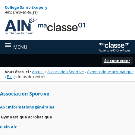
Panneau de gestion des cookies
Collège Saint-Exupéry
Menu de la rubrique
Contenu
Ambérieu-en-Bugey
MENU
Se connecter
Vous êtes ici :
Accueil
›
Association Sportive
›
Gymnastique acrobatique
›
Blog
›
Infos de rentrée
Association Sportive
AS : Informations générales
Gymnastique acrobatique
Plein Air