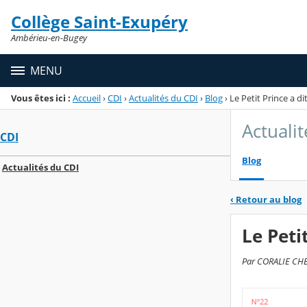
Panneau de gestion des cookies
Collège Saint-Exupéry
Menu de la rubrique
Contenu
Ambérieu-en-Bugey
MENU
Vous êtes ici :
Accueil
›
CDI
›
Actualités du CDI
›
Blog
›
Le Petit Prince a di
Actuali
CDI
Blog
Actualités du CDI
‹
Retour au blog
Le Peti
Par CORALIE CHEU