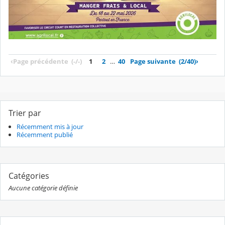
‹
Page précédente
(-/-)
1
2
…
40
Page suivante
(2/40)
›
Trier par
Récemment mis à jour
Récemment publié
Catégories
Aucune catégorie définie