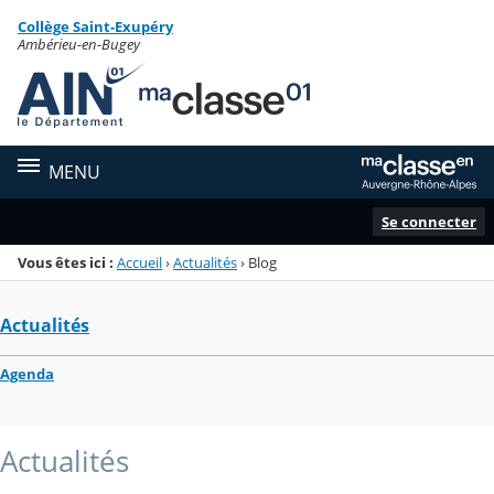
Panneau de gestion des cookies
Collège Saint-Exupéry
Menu de la rubrique
Contenu
Ambérieu-en-Bugey
MENU
Se connecter
Vous êtes ici :
Accueil
›
Actualités
›
Blog
Actualités
Agenda
Actualités