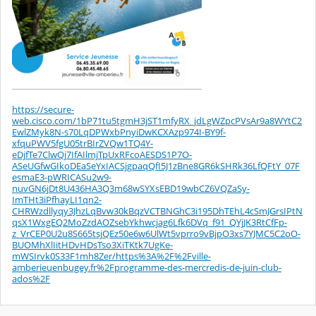
https://secure-
web.cisco.com/1bP71tu5tgmH3jST1mfyRX_jdLgWZpcPVsAr9a8WYtC2
EwlZMyk8N-s70LqDPWxbPnyiDwKCXAzp974I-BY9f-
xfquPWV5fgU05trBIrZVQw1TQ4Y-
eDjfTe7ClwQj7IfAIlmjTpUxRFcoAESDS1P7O-
ASeUGfwGIkoDEaSeYxIACSjgpaqQfI5J1zBne8GR6kSHRk36LfQFtY_07F
esmaE3-pWRICASu2w9-
nuvGN6jDt8U436HA3Q3m68wSYXsEBD19wbCZ6VQZaSy-
ImTHt3iPfhayLI1qn2-
CHRWzdllyqy3JhzLqBvw30kBqzVCTBNGhC3i195DhTEhL4cSmJGrsIPtN
qsX1WxgEQ2MoZzdAOZsebYkhwcjag6Lfk6DVq_f91_QYjJK3RtCfFp-
z_VrCEP0U2u8S665tsjQEz50e6w6UlWt5vprro9vBjpO3xs7YJMC5C2oO-
BUOMhXlIitHDvHDsTso3XiTKtk7UgKe-
mWSIrvk0S33F1mh8Zer/https%3A%2F%2Fville-
amberieuenbugey.fr%2Fprogramme-des-mercredis-de-juin-club-
ados%2F