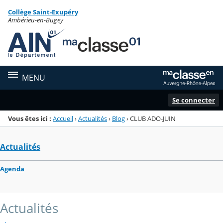
Panneau de gestion des cookies
Collège Saint-Exupéry
Menu de la rubrique
Contenu
Ambérieu-en-Bugey
MENU
Se connecter
Vous êtes ici :
Accueil
›
Actualités
›
Blog
›
CLUB ADO-JUIN
Actualités
Agenda
Actualités