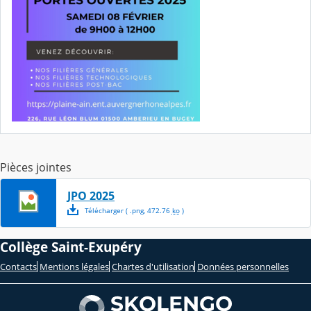
Pièces jointes
JPO 2025
Télécharger
( .
png
,
472.76
ko
)
Collège Saint-Exupéry
Contacts
Mentions légales
Chartes d'utilisation
Données personnelles