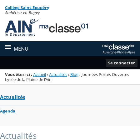
Panneau de gestion des cookies
Collège Saint-Exupéry
Menu de la rubrique
Contenu
Ambérieu-en-Bugey
MENU
Se connecter
Vous êtes ici :
Accueil
›
Actualités
›
Blog
›
Journées Portes Ouvertes
Lycée de la Plaine de l'Ain
Actualités
Agenda
Actualités