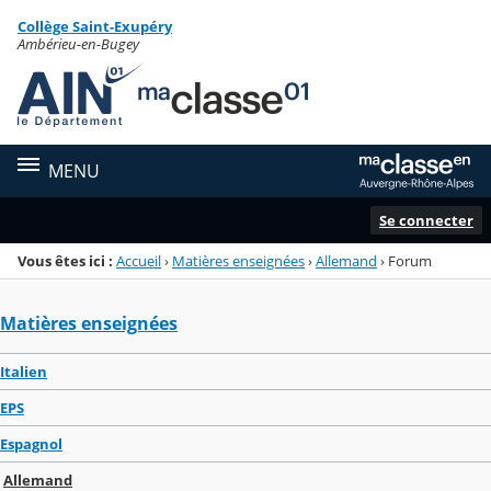
Panneau de gestion des cookies
Collège Saint-Exupéry
Menu de la rubrique
Contenu
Ambérieu-en-Bugey
MENU
Se connecter
Vous êtes ici :
Accueil
›
Matières enseignées
›
Allemand
›
Forum
Matières enseignées
Italien
EPS
Espagnol
Allemand