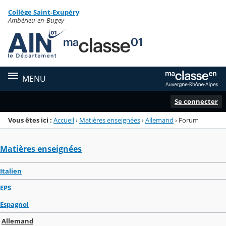
Panneau de gestion des cookies
Collège Saint-Exupéry
Menu de la rubrique
Contenu
Ambérieu-en-Bugey
MENU
Se connecter
Vous êtes ici :
Accueil
›
Matières enseignées
›
Allemand
›
Forum
Matières enseignées
Italien
EPS
Espagnol
Allemand